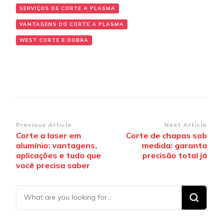
SERVIÇOS DE CORTE A PLASMA
VANTAGENS DO CORTE A PLASMA
WEST CORTE E DOBRA
Post Navigation
Previous Article
Next Article
Corte a laser em
Corte de chapas sob
alumínio: vantagens,
medida: garanta
aplicações e tudo que
precisão total já
você precisa saber
Looking
for
Something?