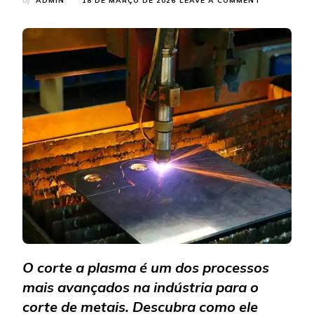
by
ADMIN
18 DE MARÇO DE 2026
LEAVE A COMMENT
COMO
FUNCIONA
O
CORTE
PLASMA
E
POR
QUE
ELE
É
MAIS
EFICIENTE
QUE
OUTROS
MÉTODOS
O corte a plasma é um dos processos
mais avançados na indústria para o
corte de metais. Descubra como ele