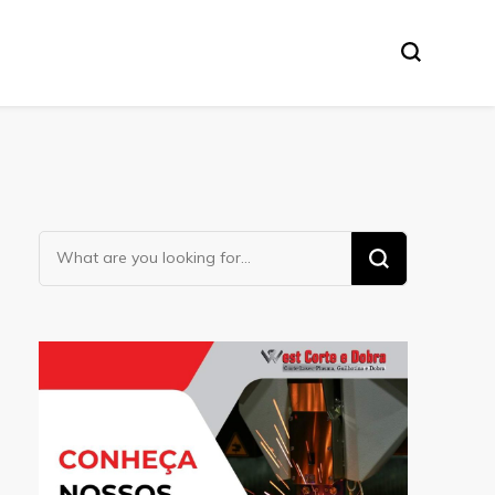
Looking
for
Something?