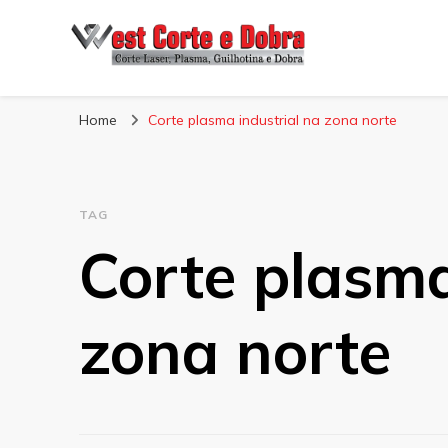
Blog West Corte 
Home
Corte plasma industrial na zona norte
TAG
Corte plasma
zona norte