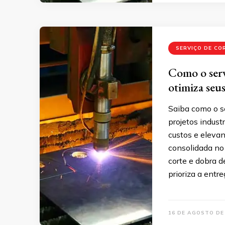
SERVIÇO DE CO
Como o serv
otimiza seus
Saiba como o s
projetos industr
custos e eleva
consolidada no
corte e dobra 
prioriza a entr
16 DE AGOSTO DE