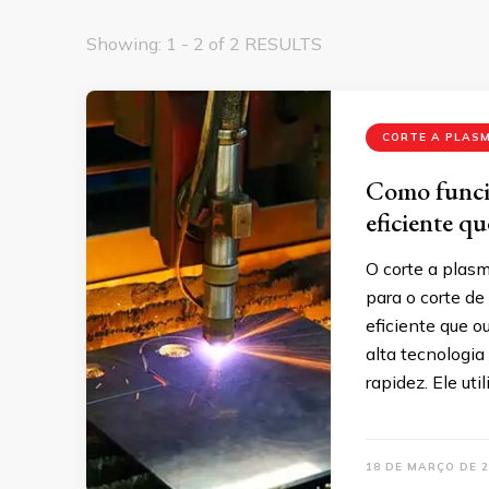
Showing: 1 - 2 of 2 RESULTS
CORTE A PLAS
Como funcio
eficiente q
O corte a plas
para o corte de
eficiente que o
alta tecnologia
rapidez. Ele ut
18 DE MARÇO DE 2