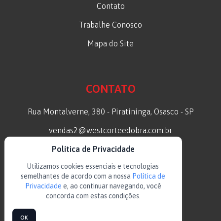
Contato
Trabalhe Conosco
Mapa do Site
CONTATO
Rua Montalverne, 380 - Piratininga, Osasco - SP
vendas2@westcorteedobra.com.br
(11) 3686-9343
Política de Privacidade
Utilizamos cookies essenciais e tecnologias
(11) 95667-4284
semelhantes de acordo com a nossa
Política de
(11) 3686-9343
Privacidade
e, ao continuar navegando, você
concorda com estas condições.
OK