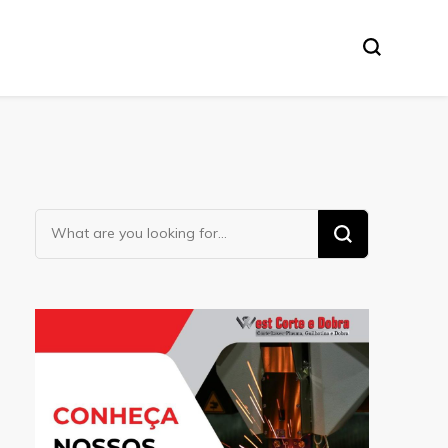
Looking
for
Something?