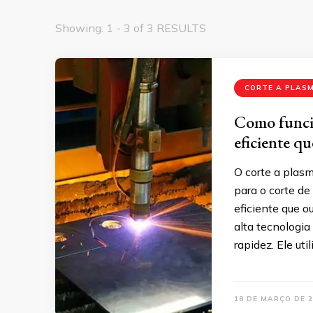
Showing: 1 - 3 of 3 RESULTS
CORTE A PLAS
Como funcio
eficiente q
O corte a plas
para o corte de
eficiente que o
alta tecnologia
rapidez. Ele ut
18 DE MARÇO DE 2