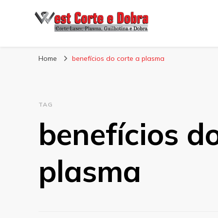
Blog West Corte 
Home
benefícios do corte a plasma
TAG
benefícios do
plasma