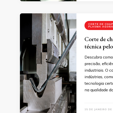
CORTE DE CHAP
PLASMA AGOR
Corte de cha
técnica pel
Descubra como 
precisão, efici
industriais. O 
indústrias, com
tecnologia cert
na qualidade do
15 DE JANEIRO DE