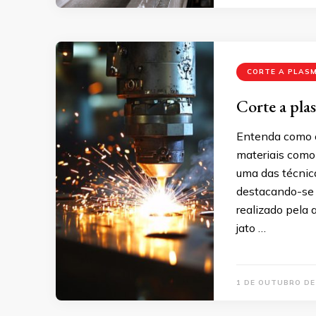
CORTE A PLAS
Corte a plas
Entenda como o
materiais como 
uma das técnica
destacando-se p
realizado pela 
jato …
1 DE OUTUBRO DE