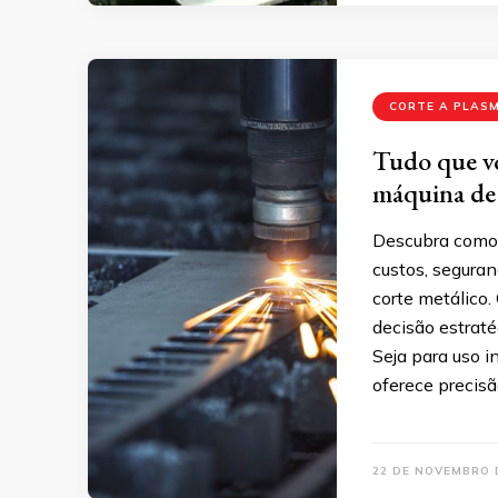
CORTE A PLAS
Tudo que vo
máquina de 
Descubra como 
custos, segura
corte metálico
decisão estraté
Seja para uso i
oferece precisã
22 DE NOVEMBRO 