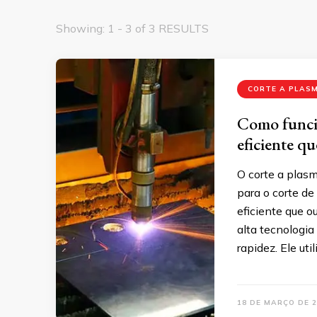
Showing: 1 - 3 of 3 RESULTS
CORTE A PLAS
Como funcio
eficiente q
O corte a plas
para o corte de
eficiente que o
alta tecnologia
rapidez. Ele ut
18 DE MARÇO DE 2