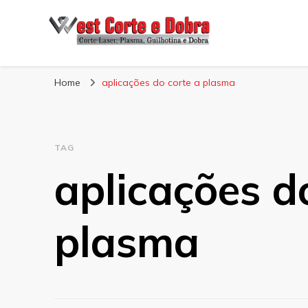
Blog West Corte 
Home
aplicações do corte a plasma
TAG
aplicações d
plasma