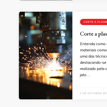
CORTE A PLAS
Corte a plas
Entenda como o
materiais como 
uma das técnica
destacando-se p
realizado pela 
jato …
1 DE OUTUBRO DE