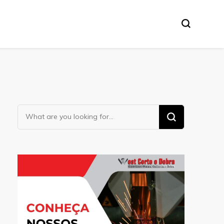
Looking
for
Something?