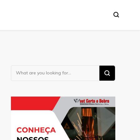
Looking
for
Something?