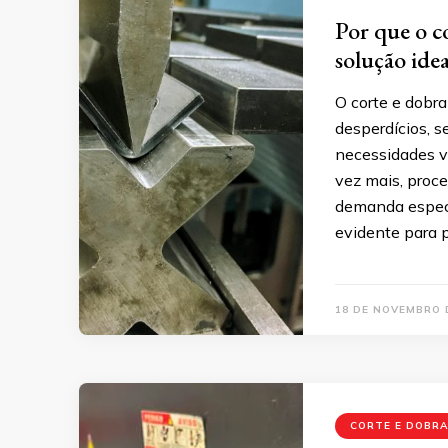
Por que o c
solução ide
O corte e dobr
desperdícios, 
necessidades va
vez mais, proce
demanda específ
evidente para 
18 DE NOVEMBRO 
CORTE E DOBRA