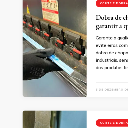
CORTE E DOBRA
Dobra de ch
garantir a q
Garanta a qual
evite erros com
dobra de chapa
industriais, sen
dos produtos fi
5 DE DEZEMBRO D
CORTE E DOBRA