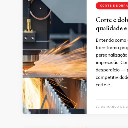
CORTE E DOBRA
Corte e dob
qualidade e
Entenda como o
transforma proj
personalização
imprecisão. Co
desperdício —
competitividade
corte e …
17 DE MARÇO DE 2