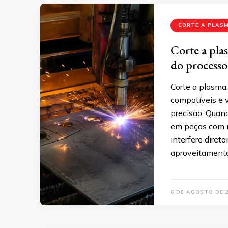
CORTE A PLAS
Corte a pla
do process
Corte a plasma:
compatíveis e 
precisão. Quan
em peças com m
interfere diret
aproveitamento
6 DE AGOSTO DE 