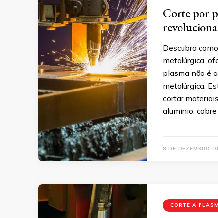
Corte por p
revoluciona
Descubra como 
metalúrgica, of
plasma não é a
metalúrgica. Es
cortar materiai
alumínio, cobre
8 DE DEZEMBRO D
CORTE A PLAS