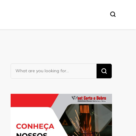
Looking
for
Something?