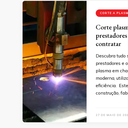
CORTE A PLAS
Corte plasm
prestadores 
contratar
Descubra tudo 
prestadores e o
plasma em chap
moderna, utiliz
eficiência. Es
construção, fab
27 DE MAIO DE 20