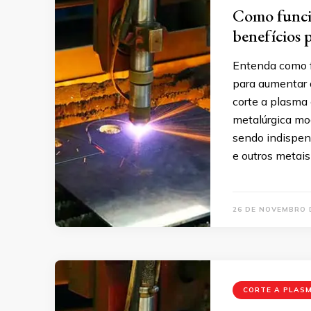
Como funcio
benefícios p
Entenda como f
para aumentar a
corte a plasma 
metalúrgica mod
sendo indispen
e outros metais
26 DE NOVEMBRO 
CORTE A PLAS