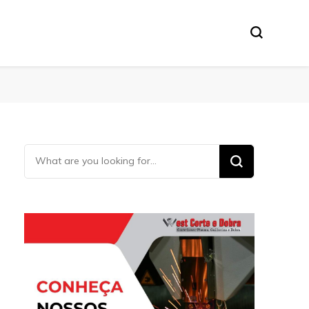
Looking
for
Something?