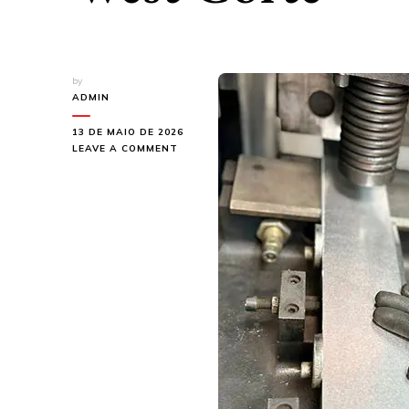
by
ADMIN
13 DE MAIO DE 2026
ON
LEAVE A COMMENT
CONHEÇA
O
SERVIÇO
DE
CORTE
DE
ALUMÍNIO
COM
GUILHOTINA
DA
WEST
CORTE