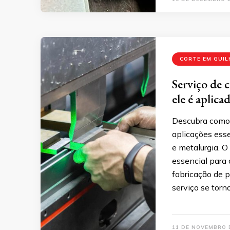
CORTE EM GUI
Serviço de 
ele é aplica
Descubra como f
aplicações esse
e metalurgia. O
essencial para 
fabricação de p
serviço se torn
11 DE NOVEMBRO 