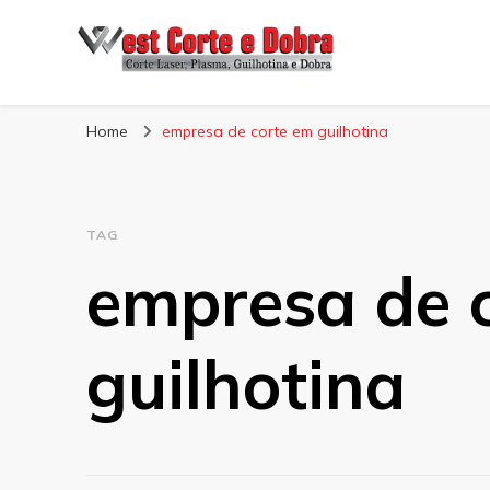
Blog West Corte 
Home
empresa de corte em guilhotina
TAG
empresa de 
guilhotina