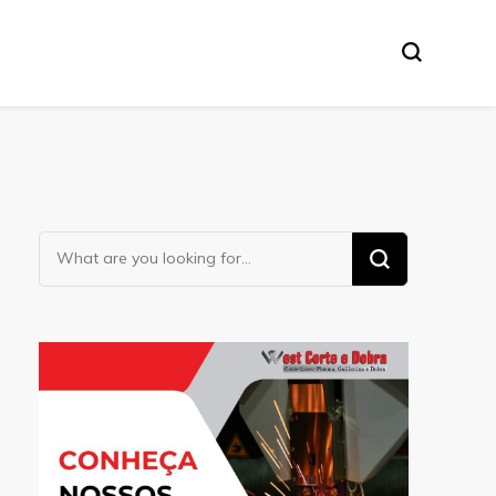
Looking
for
Something?