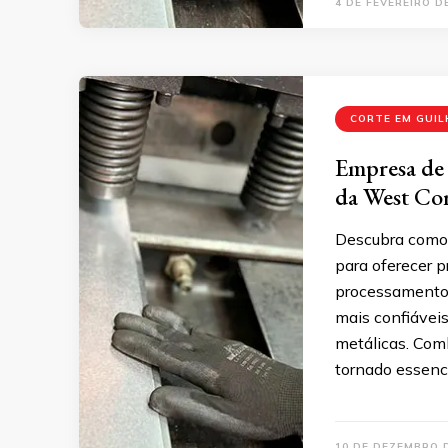
4 DE FEVEREIRO D
CORTE EM GUI
Empresa de 
da West Co
Descubra como a
para oferecer p
processamento 
mais confiávei
metálicas. Comb
tornado essenci
10 DE DEZEMBRO 