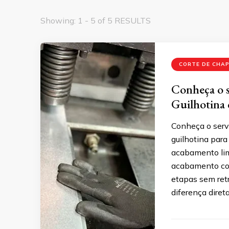
Showing: 1 - 5 of 5 RESULTS
CORTE DE CHAP
Conheça o s
Guilhotina 
Conheça o serv
guilhotina para
acabamento limp
acabamento con
etapas sem retr
diferença diret