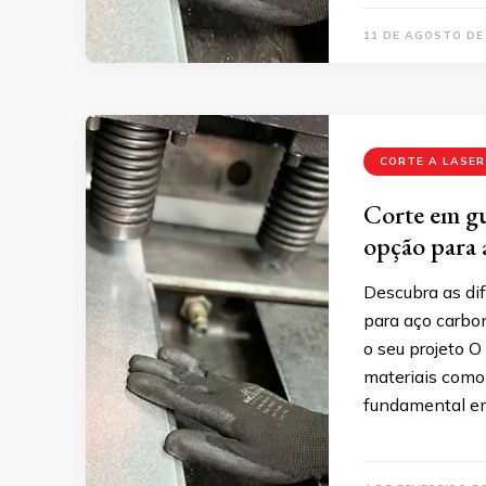
11 DE AGOSTO DE
CORTE A LASER
Corte em gu
opção para 
Descubra as dif
para aço carbon
o seu projeto 
materiais como
fundamental em