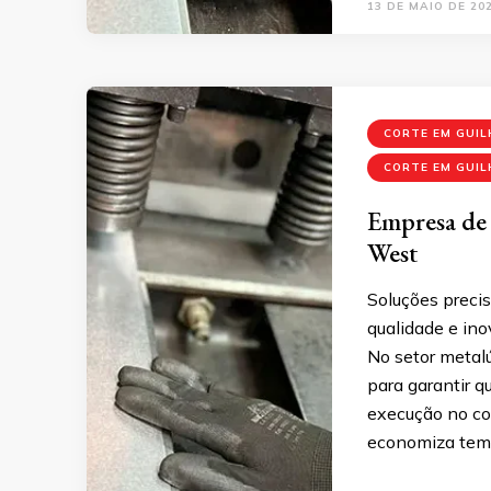
13 DE MAIO DE 20
CORTE EM GUI
CORTE EM GUIL
Empresa de 
West
Soluções preci
qualidade e ino
No setor metalú
para garantir 
execução no co
economiza tem