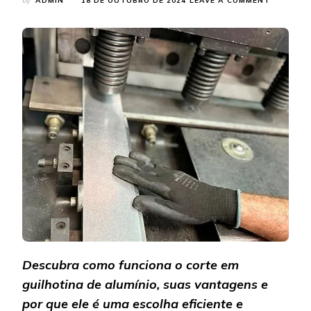
by
ADMIN
18 DE OUTUBRO DE 2024
LEAVE A COMMENT
CORTE
EM
GUILHOT
DE
ALUMÍNIO
COMO
FUNCION
E
QUAIS
SUAS
VANTAGE
Descubra como funciona o corte em
guilhotina de alumínio, suas vantagens e
por que ele é uma escolha eficiente e