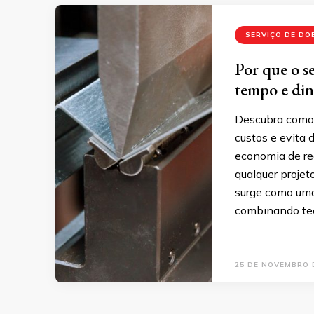
SERVIÇO DE DO
Por que o s
tempo e din
Descubra como o
custos e evita 
economia de re
qualquer projet
surge como uma
combinando tec
25 DE NOVEMBRO 