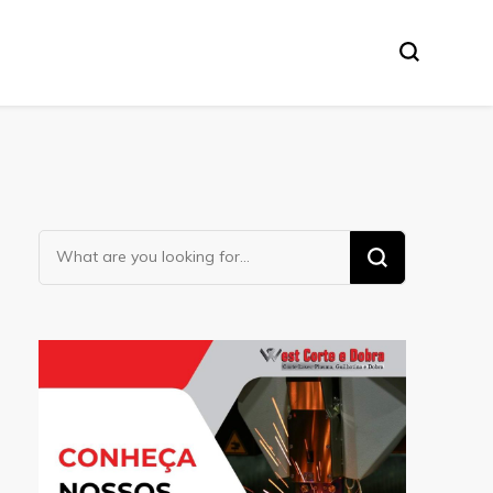
Looking
for
Something?