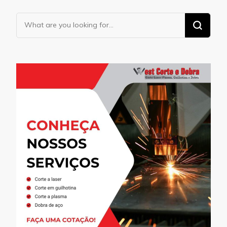
Looking
for
Something?