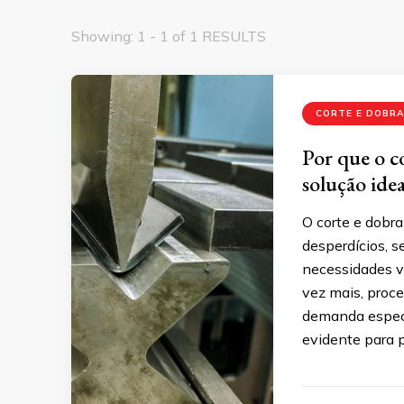
Showing: 1 - 1 of 1 RESULTS
CORTE E DOBRA
Por que o c
solução ide
O corte e dobr
desperdícios, 
necessidades va
vez mais, proce
demanda específ
evidente para 