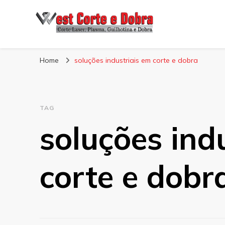
Blog West Corte 
Home
soluções industriais em corte e dobra
TAG
soluções ind
corte e dobr