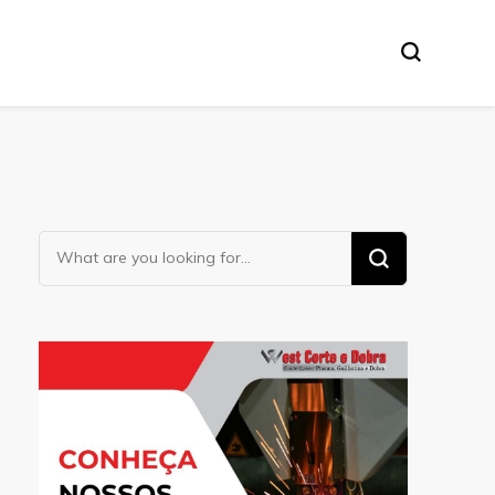
Looking
for
Something?