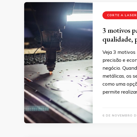
CORTE A LASER
3 motivos pa
qualidade, 
Veja 3 motivos 
precisão e eco
negócio. Quand
metálicas, os s
como uma opção
permite realiza
6 DE NOVEMBRO D