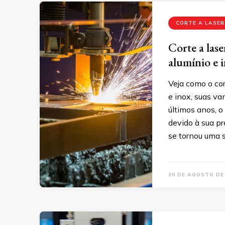
CORTE A LASER
Corte a lase
alumínio e 
Veja como o cor
e inox, suas va
últimos anos, o
devido à sua pr
se tornou uma s
20 DE AGOSTO DE