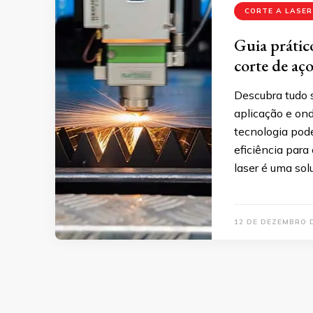
CORTE A LASER
Guia prátic
corte de aço
Descubra tudo s
aplicação e on
tecnologia pod
eficiência para
laser é uma sol
12 DE DEZEMBRO 