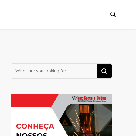
Looking
for
Something?