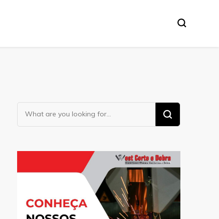
Looking
for
Something?