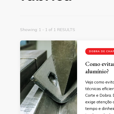
Showing: 1 - 1 of 1 RESULTS
DOBRA DE CHAP
Como evitar
alumínio?
Veja como evit
técnicas eficie
Corte e Dobra.
exige atenção a
tempo e dinheir