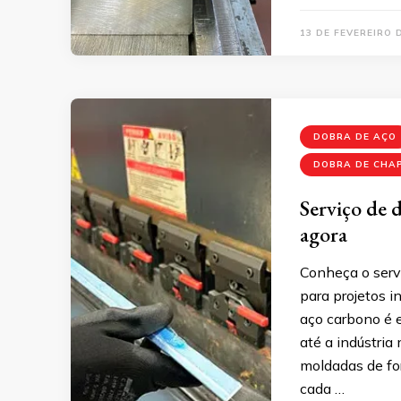
13 DE FEVEREIRO 
DOBRA DE AÇO
DOBRA DE CHA
Serviço de 
agora
Conheça o serv
para projetos in
aço carbono é e
até a indústria
moldadas de fo
cada …