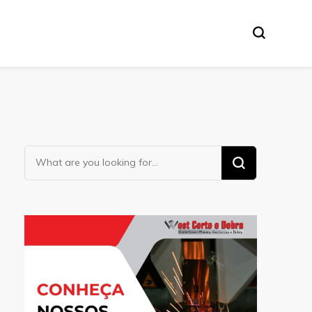
Looking
for
Something?