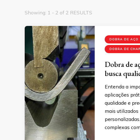
Showing: 1 - 2 of 2 RESULTS
DOBRA DE AÇO
DOBRA DE CHA
Dobra de aç
busca quali
Entenda a impo
aplicações prá
qualidade e pr
mais utilizados
personalizadas
complexas com 