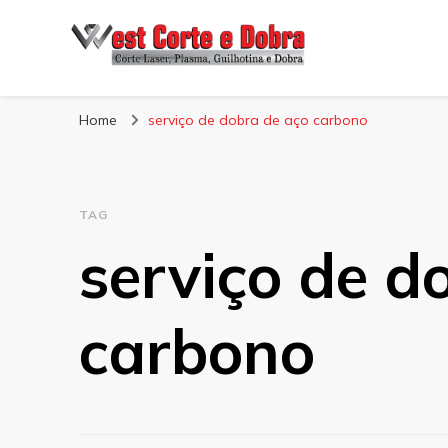
Blog West Corte 
Home
serviço de dobra de aço carbono
TAG
serviço de d
carbono