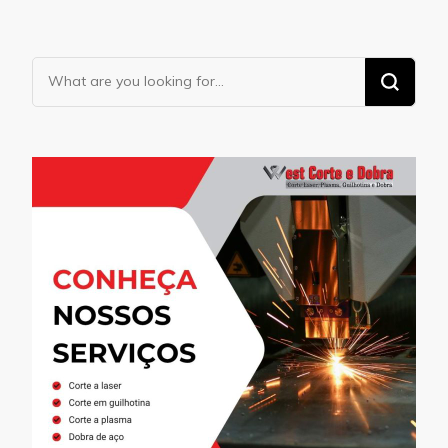
Looking
for
Something?