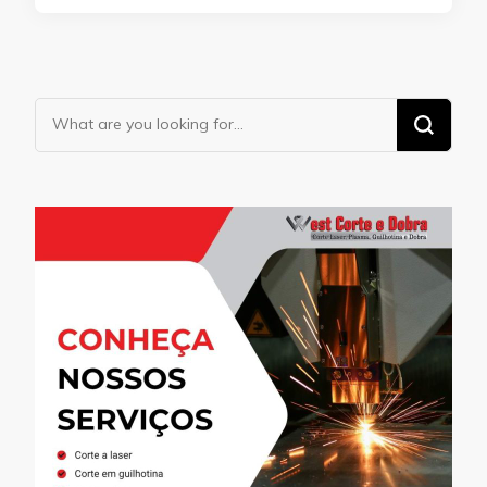
Looking
for
Something?