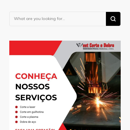
Looking
for
Something?