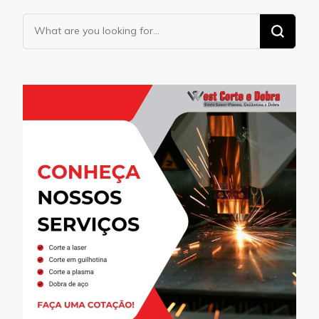
Looking
for
Something?