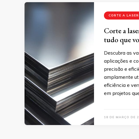
CORTE A LASER
Corte a lase
tudo que vo
Descubra as van
aplicações e c
precisão e efic
amplamente util
eficiência e ve
em projetos q
18 DE MARÇO DE 2