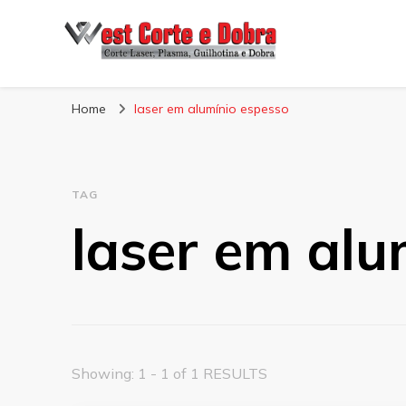
Blog West Corte 
Home
laser em alumínio espesso
TAG
laser em alu
Showing: 1 - 1 of 1 RESULTS