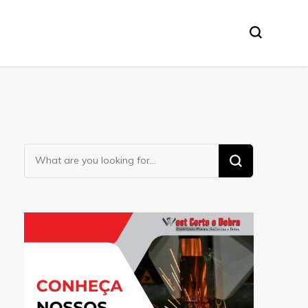
Looking
for
Something?