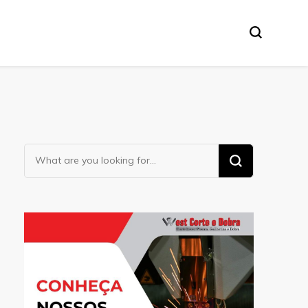
Looking
for
Something?