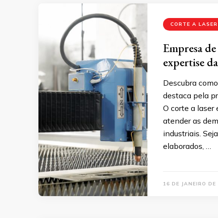
CORTE A LASER
Empresa de 
expertise d
Descubra como o
destaca pela pr
O corte a laser
atender as dem
industriais. Se
elaborados, …
16 DE JANEIRO DE