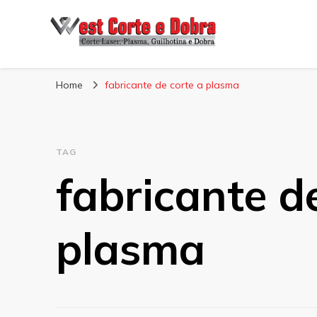
Blog West Corte 
Home
fabricante de corte a plasma
TAG
fabricante d
plasma