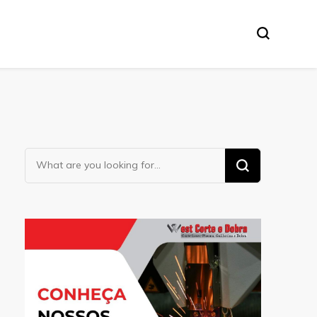
Looking
for
Something?