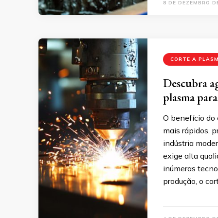
8 DE DEZEMBRO D
CORTE A PLAS
Descubra ag
plasma para
O benefício do 
mais rápidos, p
indústria mode
exige alta qual
inúmeras tecno
produção, o cor