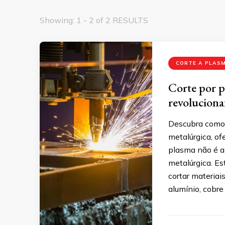
Showing: 1 - 2 of 2 RESULTS
CORTE A PLAS
Corte por p
revoluciona
Descubra como 
metalúrgica, of
plasma não é a
metalúrgica. Es
cortar materiai
alumínio, cobre