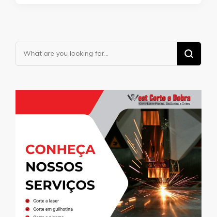
Looking
for
Something?