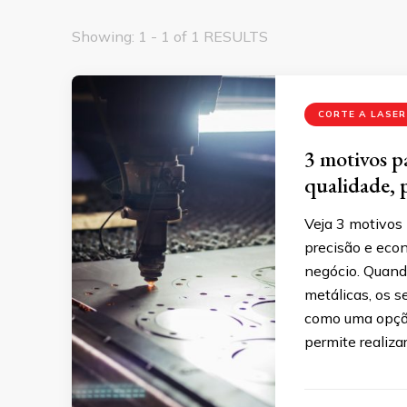
Showing: 1 - 1 of 1 RESULTS
CORTE A LASER
3 motivos pa
qualidade, 
Veja 3 motivos 
precisão e eco
negócio. Quand
metálicas, os s
como uma opção
permite realiza