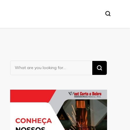
Looking
for
Something?