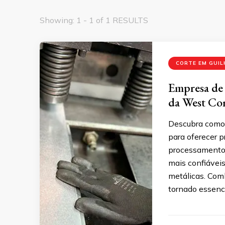
Showing: 1 - 1 of 1 RESULTS
CORTE EM GUI
Empresa de 
da West Co
Descubra como a
para oferecer p
processamento 
mais confiávei
metálicas. Comb
tornado essenci