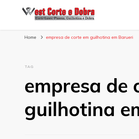
Blog West Corte 
Home
empresa de corte em guilhotina em Barueri
TAG
empresa de 
guilhotina e