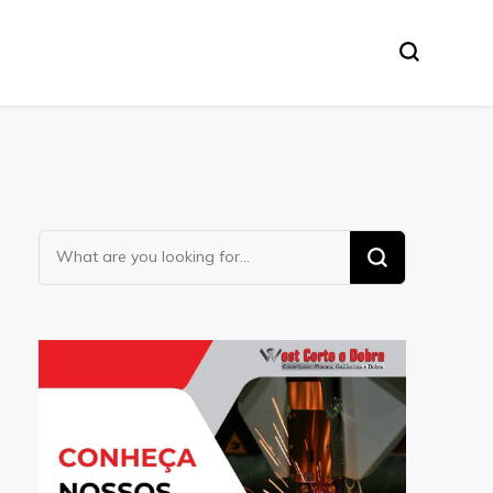
Looking
for
Something?