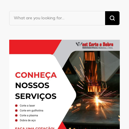
Looking
for
Something?