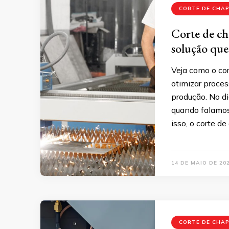
CORTE DE CHAP
Corte de ch
solução que
Veja como o co
otimizar process
produção. No di
quando falamos
isso, o corte 
14 DE MAIO DE 20
CORTE DE CHAP