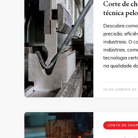
Corte de cha
técnica pel
Descubra como 
precisão, efici
industriais. O 
indústrias, com
tecnologia cert
na qualidade do
15 DE JANEIRO DE
CORTE DE CHA