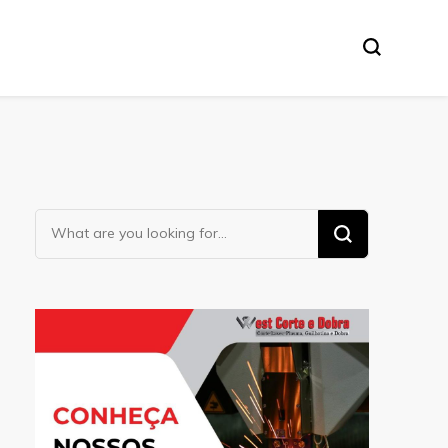
Looking
for
Something?