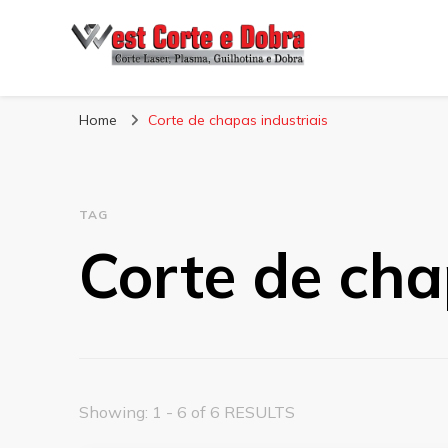
Blog West Corte 
Home
Corte de chapas industriais
TAG
Corte de cha
Showing: 1 - 6 of 6 RESULTS