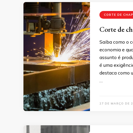
CORTE DE CHAP
Corte de ch
Saiba como o c
economia e qual
assunto é produ
é uma exigência
destaca como u
…
27 DE MARÇO DE 2