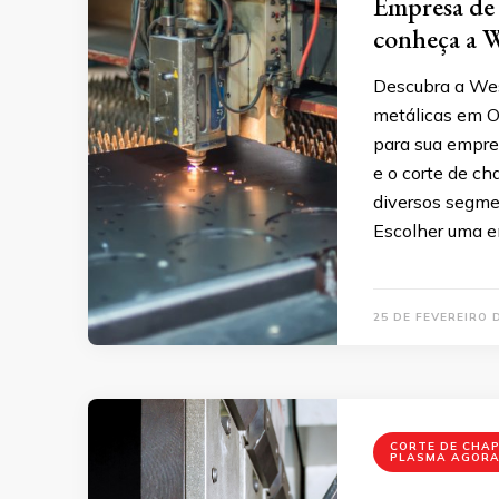
Empresa de 
conheça a W
Descubra a Wes
metálicas em O
para sua empres
e o corte de c
diversos segmen
Escolher uma e
25 DE FEVEREIRO 
CORTE DE CHAP
PLASMA AGOR