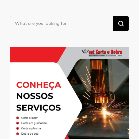
Looking
for
Something?