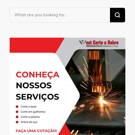
Looking
for
Something?