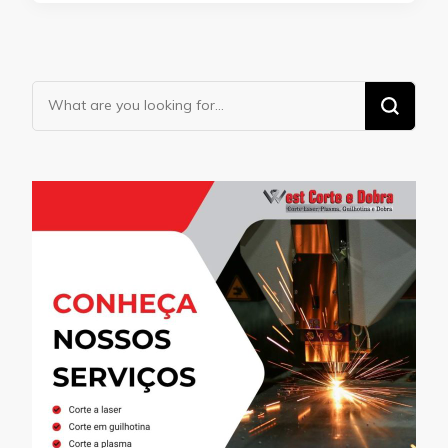
Looking
for
Something?