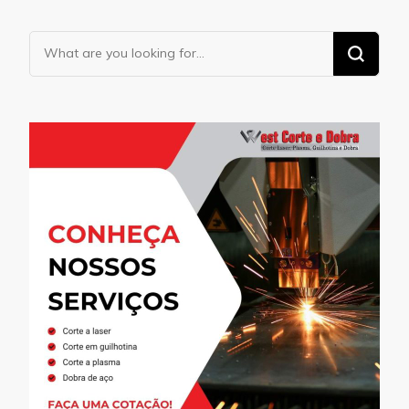
Looking
for
Something?