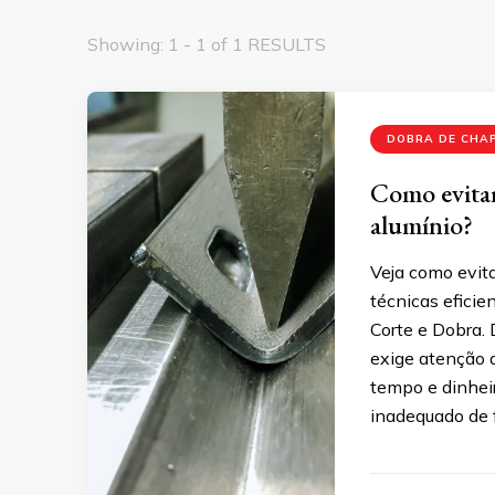
Showing: 1 - 1 of 1 RESULTS
DOBRA DE CHAP
Como evitar
alumínio?
Veja como evit
técnicas eficie
Corte e Dobra.
exige atenção a
tempo e dinheir
inadequado de 