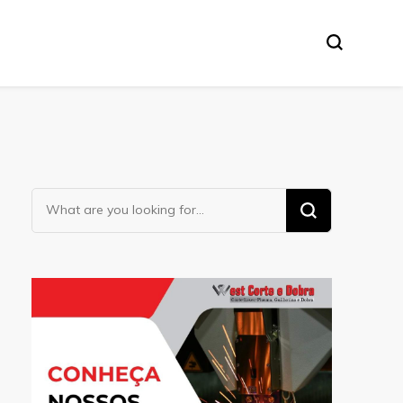
Looking
for
Something?