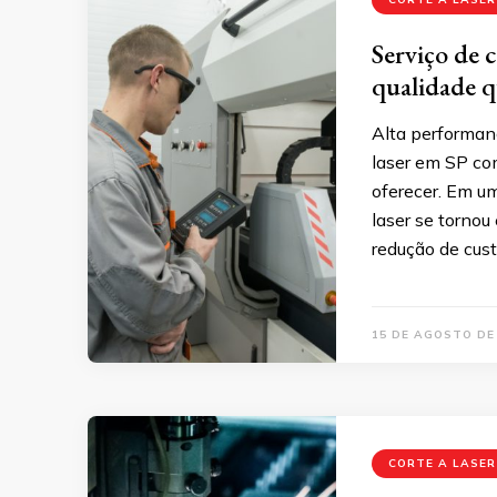
Serviço de c
qualidade q
Alta performanc
laser em SP co
oferecer. Em um
laser se tornou
redução de cus
15 DE AGOSTO DE
CORTE A LASER