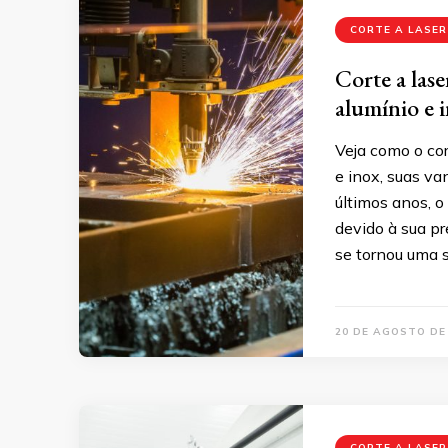
CORTE A LASER
Corte a lase
alumínio e 
Veja como o cor
e inox, suas va
últimos anos, o
devido à sua pr
se tornou uma s
20 DE AGOSTO DE
CORTE A LASER