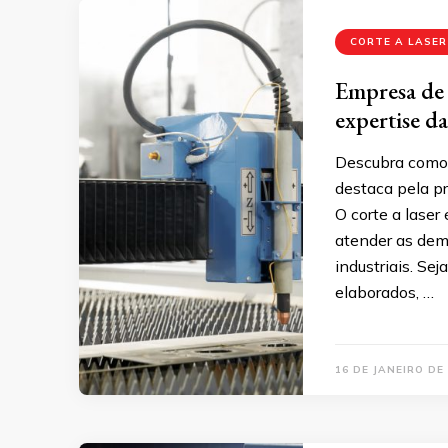
CORTE A LASER
Empresa de 
expertise d
Descubra como o
destaca pela pr
O corte a laser
atender as dem
industriais. Se
elaborados, …
16 DE JANEIRO DE