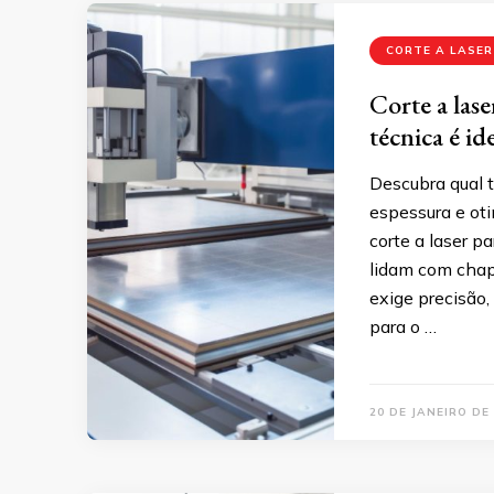
CORTE A LASER
Corte a lase
técnica é id
Descubra qual t
espessura e oti
corte a laser p
lidam com chap
exige precisão,
para o …
20 DE JANEIRO DE