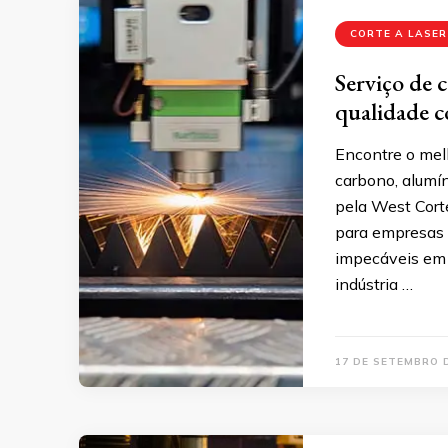
CORTE A LASER
Serviço de c
qualidade 
Encontre o melh
carbono, alumín
pela West Corte
para empresas 
impecáveis em 
indústria …
17 DE SETEMBRO 