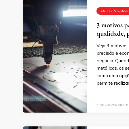
CORTE A LASER
3 motivos pa
qualidade, 
Veja 3 motivos 
precisão e eco
negócio. Quand
metálicas, os s
como uma opção
permite realiza
6 DE NOVEMBRO D