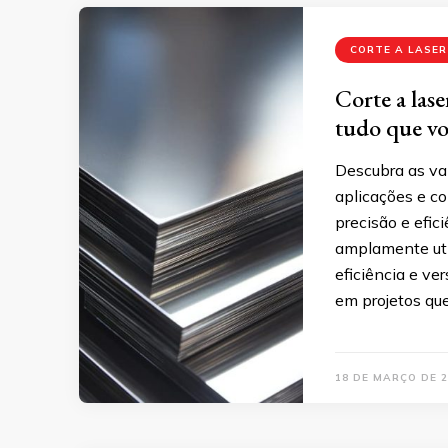
CORTE A LASER
Corte a lase
tudo que vo
Descubra as van
aplicações e c
precisão e efic
amplamente util
eficiência e ve
em projetos q
18 DE MARÇO DE 2