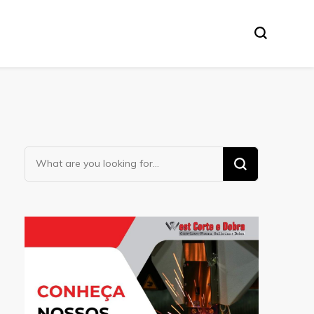
Looking
for
Something?